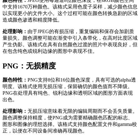
颜色特性：
JPEG使用每通道8位颜色深度，在sRGB颜色空间
中支持1670万种颜色。该格式采用色度子采样，减少颜色信息
以实现更小的文件大小。这个过程可能在颜色转换急剧的区域
造成颜色渗透和精度降低。
处理影响：
由于JPEG的有损压缩，重复编辑和保存会加剧质
量损失。颜色调整可能在渐变中引入条带化，在高对比度区域
产生伪影。该格式在具有自然颜色过渡的照片中表现良好，但
在包含纯色或锐利边缘的图形中表现不佳。
PNG：无损精度
颜色特性：
PNG支持8位和16位颜色深度，具有可选的alpha透
明度。该格式使用无损压缩，保留确切的颜色值而不降级。
PNG在处理具有纯色、锐利边缘和透明区域的图形方面表现
出色。
处理影响：
无损压缩意味着无限的编辑周期而不会丢失质量。
颜色调整保持精度，使PNG成为需要精确颜色匹配的标志、
图形和图像的理想选择。该格式支持颜色配置文件和gamma校
正，以便在不同设备间准确再现颜色。