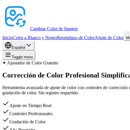
Cambiar Color de Imagen
Inicio
Color a Blanco y Negro
Reemplazo de Color
Ajuste de Color
Má
Español
Toggle menu
✦
Ajustador de Color Gratuito
Corrección de Color Profesional Simplific
Herramienta avanzada de ajuste de color con controles de corrección de 
gradación de color. Sin registro requerido.
Ajuste en Tiempo Real
Controles Profesionales
Gradación de Color
Alta Precisión